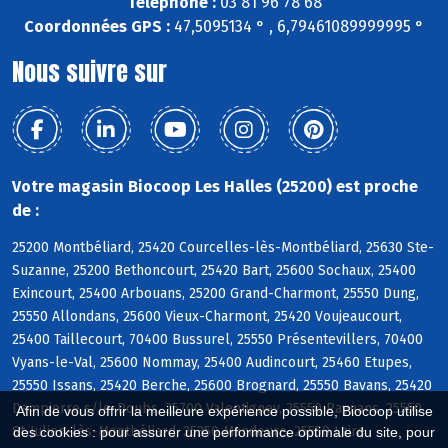
Téléphone :
03 81 96 78 68
Coordonnées GPS :
47,5095134 ° , 6,79461089999995 °
Nous suivre sur
Votre magasin Biocoop Les Halles (25200) est proche
de :
25200 Montbéliard, 25420 Courcelles-lès-Montbéliard, 25630 Ste-
Suzanne, 25200 Bethoncourt, 25420 Bart, 25600 Sochaux, 25400
Exincourt, 25400 Arbouans, 25200 Grand-Charmont, 25550 Dung,
25550 Allondans, 25600 Vieux-Charmont, 25420 Voujeaucourt,
25400 Taillecourt, 70400 Bussurel, 25550 Présentevillers, 70400
Vyans-le-Val, 25600 Nommay, 25400 Audincourt, 25460 Etupes,
25550 Issans, 25420 Berche, 25600 Brognard, 25550 Bavans, 25420
Dampierre s/le-Doubs, 25700 Valentigney, 25550 Raynans, 25550
Afin de vous offrir la meilleure expérience possible, Biocoop utilise
St-Julien-lès-Montbéliard, 25350 Mandeure, 25550 Laire
des cookies : pour assurer une performance optimale du site, pour