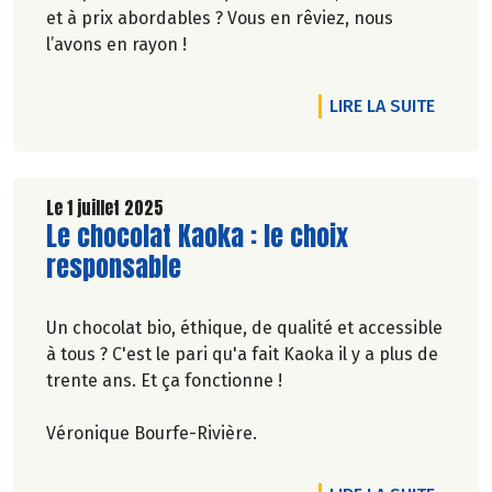
et à prix abordables ? Vous en rêviez, nous
l’avons en rayon !
DE L'A
LIRE LA SUITE
Le 1 juillet 2025
Lire la suite de l'article
Le chocolat Kaoka : le choix
responsable
Un chocolat bio, éthique, de qualité et accessible
à tous ? C'est le pari qu'a fait Kaoka il y a plus de
trente ans. Et ça fonctionne !
Véronique Bourfe-Rivière.