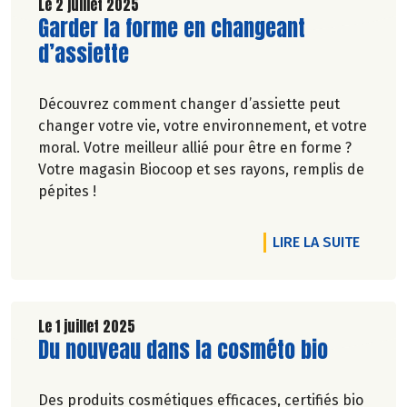
Le 2 juillet 2025
Lire la suite de l'article
Garder la forme en changeant
d’assiette
Découvrez comment changer d’assiette peut
changer votre vie, votre environnement, et votre
moral. Votre meilleur allié pour être en forme ?
Votre magasin Biocoop et ses rayons, remplis de
pépites !
DE L'A
LIRE LA SUITE
Le 1 juillet 2025
Lire la suite de l'article
Du nouveau dans la cosméto bio
Des produits cosmétiques efficaces, certifiés bio