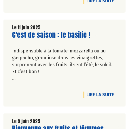
DE L'A
LIRE LA SUITE
Le 11 juin 2025
Lire la suite de l'article
C'est de saison : le basilic !
Indispensable à la tomate-mozzarella ou au
gaspacho, grandiose dans les vinaigrettes,
surprenant avec les fruits, il sent l’été, le soleil.
Et c’est bon !
Pascale Solana.
DE L'AR
LIRE LA SUITE
Le 9 juin 2025
Lire la suite de l'article
Bienvenue aux fruits et légumes