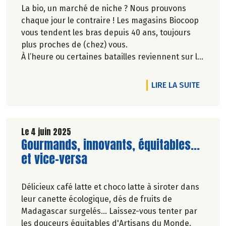
La bio, un marché de niche ? Nous prouvons
chaque jour le contraire ! Les magasins Biocoop
vous tendent les bras depuis 40 ans, toujours
plus proches de (chez) vous.
À l’heure ou certaines batailles reviennent sur le
devant de la scène, nos combats d’hier vous
permettent aujourd’hui de déguster facilement
DE L'A
LIRE LA SUITE
le meilleur de l’alimentation biologique. Dites OUI
au plaisir de vos papilles sans compromis sur
vos convictions.
Découvrez notre nouveau film publicitaire qui
Le 4 juin 2025
Lire la suite de l'article
Gourmands, innovants, équitables...
revient sur nos engagements de longue date
pour le plaisir de consommer autrement !
et vice-versa
Délicieux café latte et choco latte à siroter dans
leur canette écologique, dés de fruits de
Madagascar surgelés... Laissez-vous tenter par
les douceurs équitables d'Artisans du Monde.