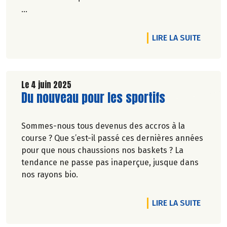
Véronique Bourfe-Rivière.
DE L'A
LIRE LA SUITE
Le 4 juin 2025
Lire la suite de l'article
Du nouveau pour les sportifs
Sommes-nous tous devenus des accros à la
course ? Que s’est-il passé ces dernières années
pour que nous chaussions nos baskets ? La
tendance ne passe pas inaperçue, jusque dans
nos rayons bio.
DE L'A
LIRE LA SUITE