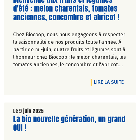
d'été : melon charentais, tomates
anciennes, concombre et abricot !
Chez Biocoop, nous nous engageons à respecter
la saisonnalité de nos produits toute l’année. À
partir de mi-juin, quatre fruits et légumes sont à
l’honneur chez Biocoop : le melon charentais, les
tomates anciennes, le concombre et l'abricot.
Retrouvez tous nos engagements sur notre site.
DE L'A
LIRE LA SUITE
Le 9 juin 2025
Lire la suite de l'article
La bio nouvelle génération, un grand
OUI !