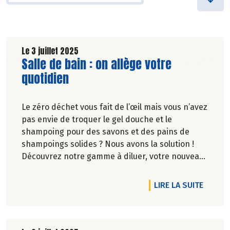
Le 3 juillet 2025
Lire la suite de l'article
Salle de bain : on allège votre
quotidien
Le zéro déchet vous fait de l’œil mais vous n’avez
pas envie de troquer le gel douche et le
shampoing pour des savons et des pains de
shampoings solides ? Nous avons la solution !
Découvrez notre gamme à diluer, votre nouveau
geste écolo et facile dans la salle de bain.
DE L'A
LIRE LA SUITE