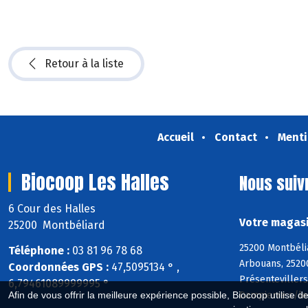
Retour à la liste
Accueil
Contact
Menti
Biocoop Les Halles
Nous suiv
6 Cour des Halles
Votre magasi
25200 Montbéliard
25200 Montbéli
Téléphone :
03 81 96 78 68
Arbouans, 2520
Coordonnées GPS :
47,5095134 ° ,
Présenteviller
6,79461089999995 °
Dampierre s/le-
Afin de vous offrir la meilleure expérience possible, Biocoop utilise d