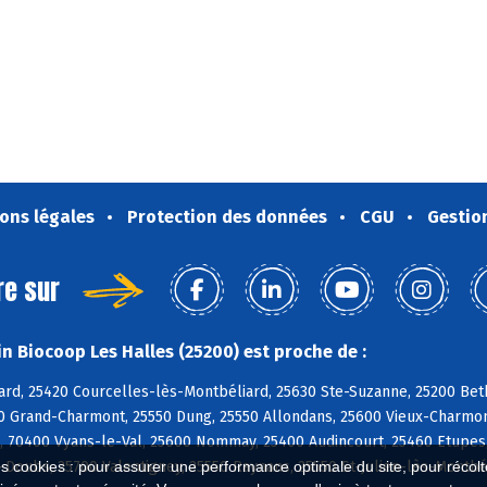
ons légales
Protection des données
CGU
Gestio
re sur
n Biocoop Les Halles (25200) est proche de :
ard, 25420 Courcelles-lès-Montbéliard, 25630 Ste-Suzanne, 25200 Beth
0 Grand-Charmont, 25550 Dung, 25550 Allondans, 25600 Vieux-Charmont
s, 70400 Vyans-le-Val, 25600 Nommay, 25400 Audincourt, 25460 Etupes,
Doubs, 25700 Valentigney, 25550 Raynans, 25550 St-Julien-lès-Montbé
es cookies : pour assurer une performance optimale du site, pour récolter