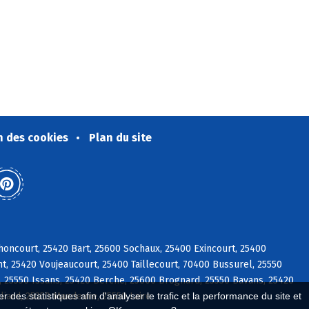
n des cookies
Plan du site
oncourt, 25420 Bart, 25600 Sochaux, 25400 Exincourt, 25400
, 25420 Voujeaucourt, 25400 Taillecourt, 70400 Bussurel, 25550
 25550 Issans, 25420 Berche, 25600 Brognard, 25550 Bavans, 25420
liard, 25350 Mandeure, 25550 Laire
 des statistiques afin d'analyser le trafic et la performance du site et