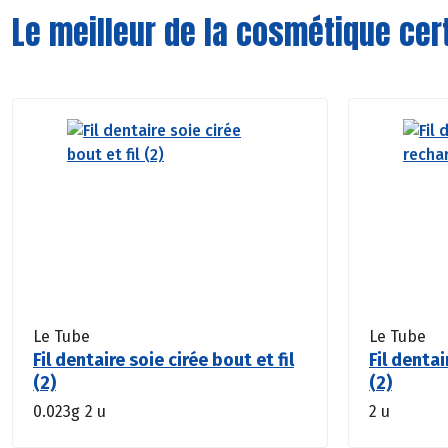
Le meilleur de la cosmétique cert
Le Tube
Le Tube
Fil dentaire soie cirée bout et fil
Fil dentai
(2)
(2)
0.023g
2 u
2 u