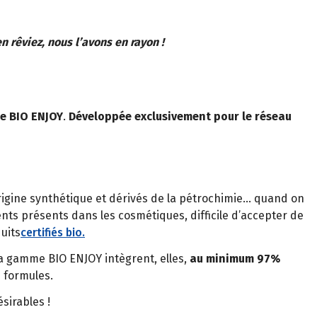
 rêviez, nous l’avons en rayon !
ue BIO ENJOY
.
Développée exclusivement pour le réseau
origine synthétique et dérivés de la pétrochimie… quand on
ients présents dans les cosmétiques, difficile d’accepter de
uits
certifiés bio.
a gamme BIO ENJOY intègrent, elles,
au minimum 97%
 formules.
sirables !