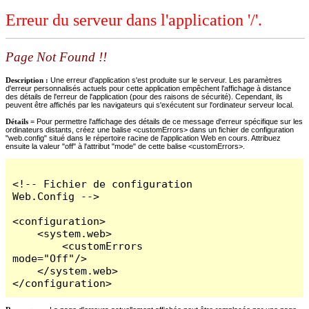
Erreur du serveur dans l'application '/'.
Page Not Found !!
Description :
Une erreur d'application s'est produite sur le serveur. Les paramètres
d'erreur personnalisés actuels pour cette application empêchent l'affichage à distance
des détails de l'erreur de l'application (pour des raisons de sécurité). Cependant, ils
peuvent être affichés par les navigateurs qui s'exécutent sur l'ordinateur serveur local.
Détails =
Pour permettre l'affichage des détails de ce message d'erreur spécifique sur les
ordinateurs distants, créez une balise <customErrors> dans un fichier de configuration
"web.config" situé dans le répertoire racine de l'application Web en cours. Attribuez
ensuite la valeur "off" à l'attribut "mode" de cette balise <customErrors>.
<!-- Fichier de configuration 
Web.Config -->

<configuration>

    <system.web>

        <customErrors 
mode="Off"/>

    </system.web>

</configuration>