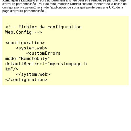
Remarques :
La page d'erreurs actuellement affichée peut être remplacée par une page
d'erreurs personnalisée. Pour ce faire, modifiez l'attribut "defaultRedirect" de la balise de
configuration <customErrors> de l'application, de sorte qu'il pointe vers une URL de la
page d'erreurs personnalisée !
<!-- Fichier de configuration 
Web.Config -->

<configuration>

    <system.web>

        <customErrors 
mode="RemoteOnly" 
defaultRedirect="mycustompage.h
tm"/>

    </system.web>

</configuration>