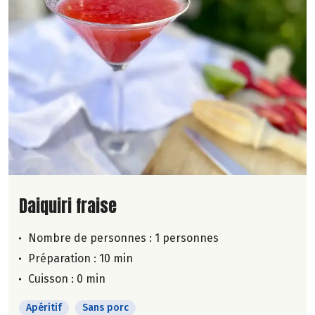
Lire la suite de la recette
Daiquiri fraise
Nombre de personnes :
1 personnes
Préparation : 10 min
Cuisson : 0 min
Apéritif
Sans porc