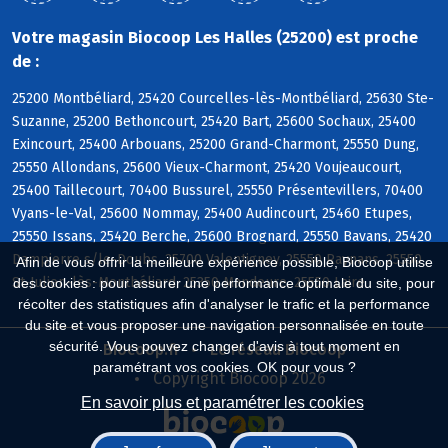
Votre magasin Biocoop Les Halles (25200) est proche
de :
25200 Montbéliard, 25420 Courcelles-lès-Montbéliard, 25630 Ste-
Suzanne, 25200 Bethoncourt, 25420 Bart, 25600 Sochaux, 25400
Exincourt, 25400 Arbouans, 25200 Grand-Charmont, 25550 Dung,
25550 Allondans, 25600 Vieux-Charmont, 25420 Voujeaucourt,
25400 Taillecourt, 70400 Bussurel, 25550 Présentevillers, 70400
Vyans-le-Val, 25600 Nommay, 25400 Audincourt, 25460 Etupes,
25550 Issans, 25420 Berche, 25600 Brognard, 25550 Bavans, 25420
Dampierre s/le-Doubs, 25700 Valentigney, 25550 Raynans, 25550
Afin de vous offrir la meilleure expérience possible, Biocoop utilise
St-Julien-lès-Montbéliard, 25350 Mandeure, 25550 Laire
des cookies : pour assurer une performance optimale du site, pour
récolter des statistiques afin d'analyser le trafic et la performance
du site et vous proposer une navigation personnalisée en toute
sécurité. Vous pouvez changer d'avis à tout moment en
Biocoop.fr
Le réseau Biocoop
paramétrant vos cookies. OK pour vous ?
Copyright Biocoop 2026
En savoir plus et paramétrer les cookies