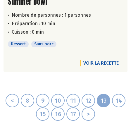
Lire la suite de la recette
Summer bowl
Nombre de personnes :
1 personnes
Préparation : 10 min
Cuisson : 0 min
Dessert
Sans porc
VOIR LA RECETTE
<
8
9
10
11
12
13
14
15
16
17
>