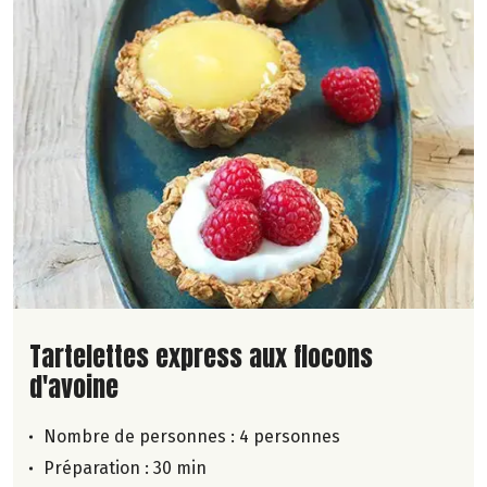
Lire la suite de la recette
Tartelettes express aux flocons
d'avoine
Nombre de personnes :
4 personnes
Préparation : 30 min