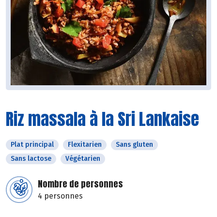
Riz massala à la Sri Lankaise
Plat principal
Flexitarien
Sans gluten
Sans lactose
Végétarien
Nombre de personnes
4 personnes