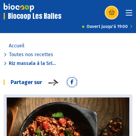
Biocoop Les Halles
(s’ouvre dans u
Ouvert jusqu'à 19:00
Accueil
Toutes nos recettes
Riz massala à la Sri...
Partager sur