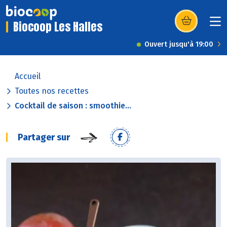
Biocoop Les Halles
(s’ouvre dans u
Ouvert jusqu'à 19:00
Accueil
Toutes nos recettes
Cocktail de saison : smoothie...
Partager sur