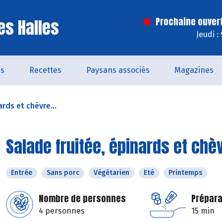
es Halles
Prochaine ouver
Jeudi :
és
Recettes
Paysans associés
Magazines
ards et chèvre...
Salade fruitée, épinards et chèv
Entrée
Sans porc
Végétarien
Eté
Printemps
Nombre de personnes
Prépara
4 personnes
15 min