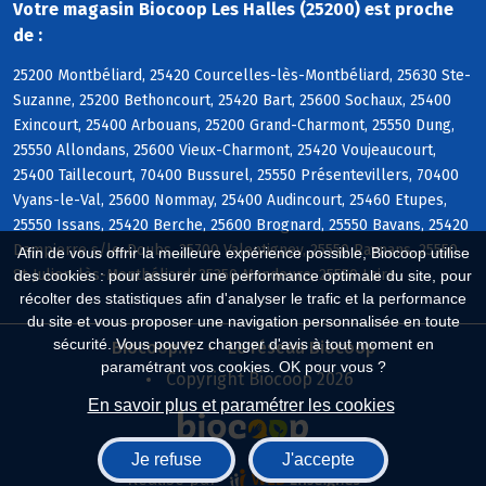
Votre magasin Biocoop Les Halles (25200) est proche
de :
25200 Montbéliard, 25420 Courcelles-lès-Montbéliard, 25630 Ste-
Suzanne, 25200 Bethoncourt, 25420 Bart, 25600 Sochaux, 25400
Exincourt, 25400 Arbouans, 25200 Grand-Charmont, 25550 Dung,
25550 Allondans, 25600 Vieux-Charmont, 25420 Voujeaucourt,
25400 Taillecourt, 70400 Bussurel, 25550 Présentevillers, 70400
Vyans-le-Val, 25600 Nommay, 25400 Audincourt, 25460 Etupes,
25550 Issans, 25420 Berche, 25600 Brognard, 25550 Bavans, 25420
Dampierre s/le-Doubs, 25700 Valentigney, 25550 Raynans, 25550
Afin de vous offrir la meilleure expérience possible, Biocoop utilise
St-Julien-lès-Montbéliard, 25350 Mandeure, 25550 Laire
des cookies : pour assurer une performance optimale du site, pour
récolter des statistiques afin d'analyser le trafic et la performance
du site et vous proposer une navigation personnalisée en toute
sécurité. Vous pouvez changer d'avis à tout moment en
Biocoop.fr
Le réseau Biocoop
paramétrant vos cookies. OK pour vous ?
Copyright Biocoop 2026
En savoir plus et paramétrer les cookies
Je refuse
J'accepte
Réalisé par