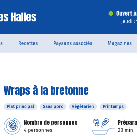
es Halles
Ouvert j
Jeudi :
és
Recettes
Paysans associés
Magazines
Wraps à la bretonne
Plat principal
Sans porc
Végétarien
Printemps
Nombre de personnes
Prépara
4 personnes
20 min