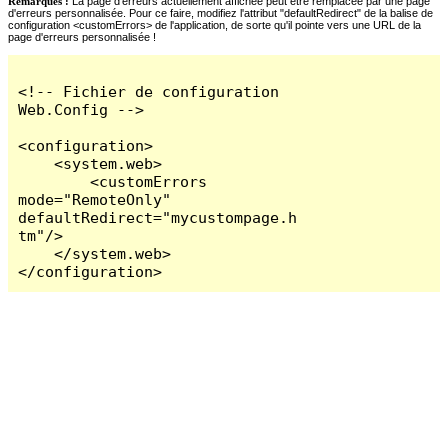
Remarques :
La page d'erreurs actuellement affichée peut être remplacée par une page
d'erreurs personnalisée. Pour ce faire, modifiez l'attribut "defaultRedirect" de la balise de
configuration <customErrors> de l'application, de sorte qu'il pointe vers une URL de la
page d'erreurs personnalisée !
<!-- Fichier de configuration 
Web.Config -->

<configuration>

    <system.web>

        <customErrors 
mode="RemoteOnly" 
defaultRedirect="mycustompage.h
tm"/>

    </system.web>

</configuration>