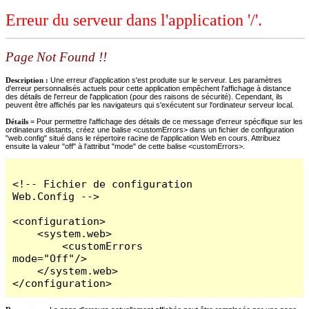
Erreur du serveur dans l'application '/'.
Page Not Found !!
Description :
Une erreur d'application s'est produite sur le serveur. Les paramètres
d'erreur personnalisés actuels pour cette application empêchent l'affichage à distance
des détails de l'erreur de l'application (pour des raisons de sécurité). Cependant, ils
peuvent être affichés par les navigateurs qui s'exécutent sur l'ordinateur serveur local.
Détails =
Pour permettre l'affichage des détails de ce message d'erreur spécifique sur les
ordinateurs distants, créez une balise <customErrors> dans un fichier de configuration
"web.config" situé dans le répertoire racine de l'application Web en cours. Attribuez
ensuite la valeur "off" à l'attribut "mode" de cette balise <customErrors>.
<!-- Fichier de configuration 
Web.Config -->

<configuration>

    <system.web>

        <customErrors 
mode="Off"/>

    </system.web>

</configuration>