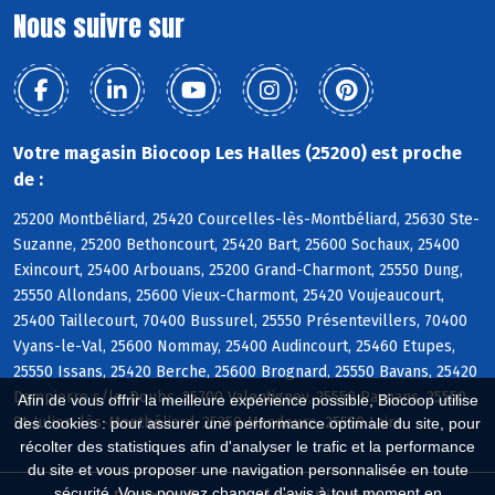
Nous suivre sur
Votre magasin Biocoop Les Halles (25200) est proche
de :
25200 Montbéliard, 25420 Courcelles-lès-Montbéliard, 25630 Ste-
Suzanne, 25200 Bethoncourt, 25420 Bart, 25600 Sochaux, 25400
Exincourt, 25400 Arbouans, 25200 Grand-Charmont, 25550 Dung,
25550 Allondans, 25600 Vieux-Charmont, 25420 Voujeaucourt,
25400 Taillecourt, 70400 Bussurel, 25550 Présentevillers, 70400
Vyans-le-Val, 25600 Nommay, 25400 Audincourt, 25460 Etupes,
25550 Issans, 25420 Berche, 25600 Brognard, 25550 Bavans, 25420
Dampierre s/le-Doubs, 25700 Valentigney, 25550 Raynans, 25550
Afin de vous offrir la meilleure expérience possible, Biocoop utilise
St-Julien-lès-Montbéliard, 25350 Mandeure, 25550 Laire
des cookies : pour assurer une performance optimale du site, pour
récolter des statistiques afin d'analyser le trafic et la performance
du site et vous proposer une navigation personnalisée en toute
sécurité. Vous pouvez changer d'avis à tout moment en