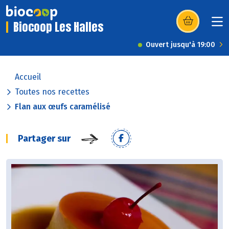
Biocoop Les Halles
(s’ouvre dans u
Ouvert jusqu'à 19:00
Accueil
Toutes nos recettes
Flan aux œufs caramélisé
Partager sur