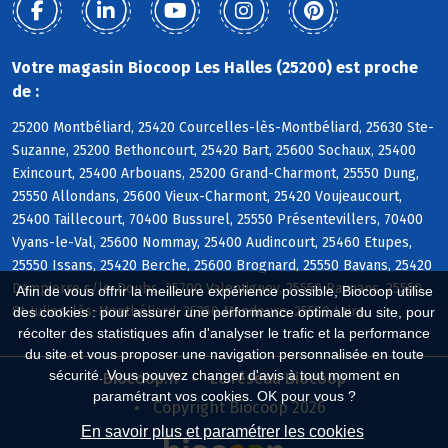
Votre magasin Biocoop Les Halles (25200) est proche
de :
25200 Montbéliard, 25420 Courcelles-lès-Montbéliard, 25630 Ste-
Suzanne, 25200 Bethoncourt, 25420 Bart, 25600 Sochaux, 25400
Exincourt, 25400 Arbouans, 25200 Grand-Charmont, 25550 Dung,
25550 Allondans, 25600 Vieux-Charmont, 25420 Voujeaucourt,
25400 Taillecourt, 70400 Bussurel, 25550 Présentevillers, 70400
Vyans-le-Val, 25600 Nommay, 25400 Audincourt, 25460 Etupes,
25550 Issans, 25420 Berche, 25600 Brognard, 25550 Bavans, 25420
Dampierre s/le-Doubs, 25700 Valentigney, 25550 Raynans, 25550
Afin de vous offrir la meilleure expérience possible, Biocoop utilise
St-Julien-lès-Montbéliard, 25350 Mandeure, 25550 Laire
des cookies : pour assurer une performance optimale du site, pour
récolter des statistiques afin d'analyser le trafic et la performance
du site et vous proposer une navigation personnalisée en toute
sécurité. Vous pouvez changer d'avis à tout moment en
Biocoop.fr
Le réseau Biocoop
paramétrant vos cookies. OK pour vous ?
Copyright Biocoop 2026
En savoir plus et paramétrer les cookies