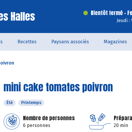
es Halles
Bientôt fermé - F
Jeudi :
és
Recettes
Paysans associés
Magazines
poivron
mini cake tomates poivron
Été
Printemps
Nombre de personnes
Prépara
6 personnes
20 min