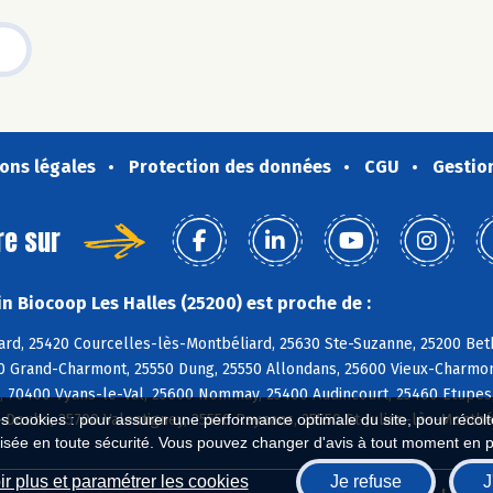
ons légales
Protection des données
CGU
Gestio
re sur
n Biocoop Les Halles (25200) est proche de :
ard, 25420 Courcelles-lès-Montbéliard, 25630 Ste-Suzanne, 25200 Beth
0 Grand-Charmont, 25550 Dung, 25550 Allondans, 25600 Vieux-Charmont
s, 70400 Vyans-le-Val, 25600 Nommay, 25400 Audincourt, 25460 Etupes,
Doubs, 25700 Valentigney, 25550 Raynans, 25550 St-Julien-lès-Montbé
es cookies : pour assurer une performance optimale du site, pour récolter
isée en toute sécurité. Vous pouvez changer d'avis à tout moment en 
r plus et paramétrer les cookies
Je refuse
J