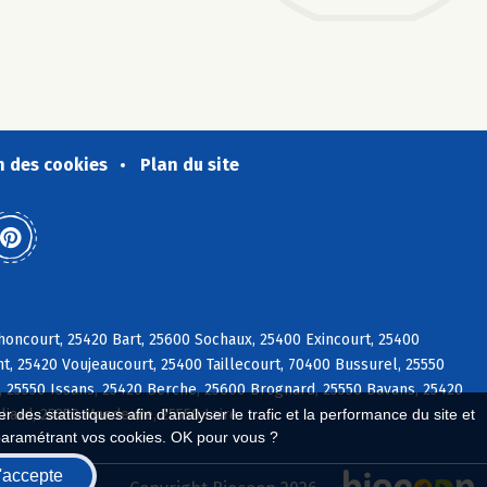
n des cookies
Plan du site
oncourt, 25420 Bart, 25600 Sochaux, 25400 Exincourt, 25400
, 25420 Voujeaucourt, 25400 Taillecourt, 70400 Bussurel, 25550
 25550 Issans, 25420 Berche, 25600 Brognard, 25550 Bavans, 25420
liard, 25350 Mandeure, 25550 Laire
 des statistiques afin d'analyser le trafic et la performance du site et
paramétrant vos cookies. OK pour vous ?
'accepte