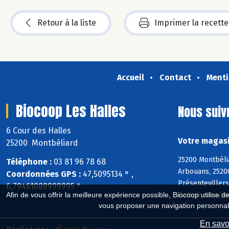
Retour à la liste
Imprimer la recette
Accueil
Contact
Menti
Biocoop Les Halles
Nous suiv
6 Cour des Halles
Votre magasi
25200 Montbéliard
25200 Montbéli
Téléphone :
03 81 96 78 68
Arbouans, 2520
Coordonnées GPS :
47,5095134 ° ,
Présenteviller
6,79461089999995 °
Dampierre s/le-
Afin de vous offrir la meilleure expérience possible, Biocoop utilise d
vous proposer une navigation personnal
En savoi