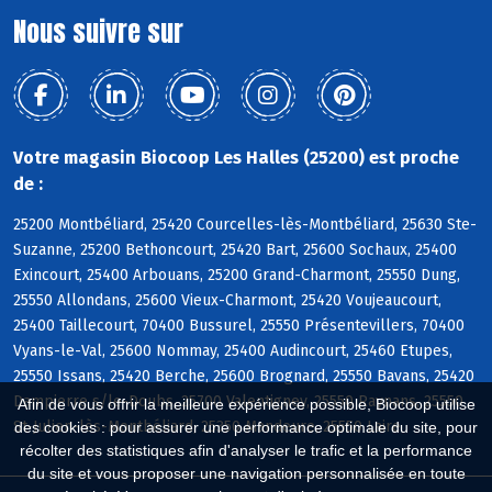
Nous suivre sur
Votre magasin Biocoop Les Halles (25200) est proche
de :
25200 Montbéliard, 25420 Courcelles-lès-Montbéliard, 25630 Ste-
Suzanne, 25200 Bethoncourt, 25420 Bart, 25600 Sochaux, 25400
Exincourt, 25400 Arbouans, 25200 Grand-Charmont, 25550 Dung,
25550 Allondans, 25600 Vieux-Charmont, 25420 Voujeaucourt,
25400 Taillecourt, 70400 Bussurel, 25550 Présentevillers, 70400
Vyans-le-Val, 25600 Nommay, 25400 Audincourt, 25460 Etupes,
25550 Issans, 25420 Berche, 25600 Brognard, 25550 Bavans, 25420
Dampierre s/le-Doubs, 25700 Valentigney, 25550 Raynans, 25550
Afin de vous offrir la meilleure expérience possible, Biocoop utilise
St-Julien-lès-Montbéliard, 25350 Mandeure, 25550 Laire
des cookies : pour assurer une performance optimale du site, pour
récolter des statistiques afin d'analyser le trafic et la performance
du site et vous proposer une navigation personnalisée en toute