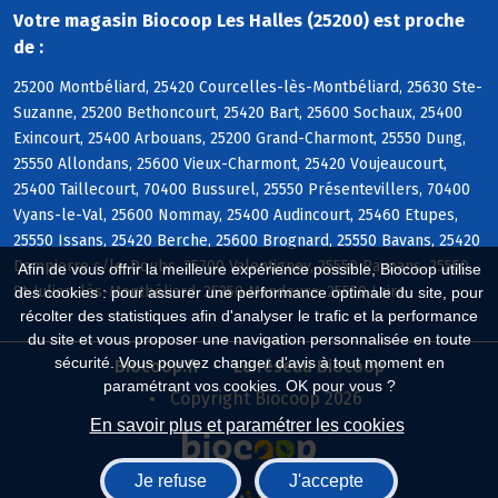
Votre magasin Biocoop Les Halles (25200) est proche
de :
25200 Montbéliard, 25420 Courcelles-lès-Montbéliard, 25630 Ste-
Suzanne, 25200 Bethoncourt, 25420 Bart, 25600 Sochaux, 25400
Exincourt, 25400 Arbouans, 25200 Grand-Charmont, 25550 Dung,
25550 Allondans, 25600 Vieux-Charmont, 25420 Voujeaucourt,
25400 Taillecourt, 70400 Bussurel, 25550 Présentevillers, 70400
Vyans-le-Val, 25600 Nommay, 25400 Audincourt, 25460 Etupes,
25550 Issans, 25420 Berche, 25600 Brognard, 25550 Bavans, 25420
Dampierre s/le-Doubs, 25700 Valentigney, 25550 Raynans, 25550
Afin de vous offrir la meilleure expérience possible, Biocoop utilise
St-Julien-lès-Montbéliard, 25350 Mandeure, 25550 Laire
des cookies : pour assurer une performance optimale du site, pour
récolter des statistiques afin d'analyser le trafic et la performance
du site et vous proposer une navigation personnalisée en toute
sécurité. Vous pouvez changer d'avis à tout moment en
Biocoop.fr
Le réseau Biocoop
paramétrant vos cookies. OK pour vous ?
Copyright Biocoop 2026
En savoir plus et paramétrer les cookies
Je refuse
J'accepte