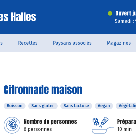
es Halles
Ouvert j
Samedi : 
és
Recettes
Paysans associés
Magazines
Citronnade maison
Boisson
Sans gluten
Sans lactose
Vegan
Végétali
Nombre de personnes
Prépara
6 personnes
10 min