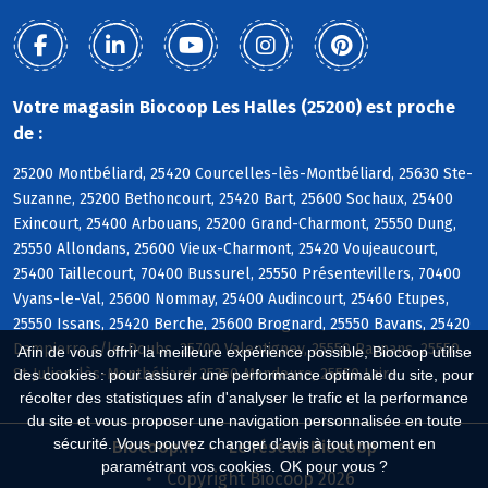
Votre magasin Biocoop Les Halles (25200) est proche
de :
25200 Montbéliard, 25420 Courcelles-lès-Montbéliard, 25630 Ste-
Suzanne, 25200 Bethoncourt, 25420 Bart, 25600 Sochaux, 25400
Exincourt, 25400 Arbouans, 25200 Grand-Charmont, 25550 Dung,
25550 Allondans, 25600 Vieux-Charmont, 25420 Voujeaucourt,
25400 Taillecourt, 70400 Bussurel, 25550 Présentevillers, 70400
Vyans-le-Val, 25600 Nommay, 25400 Audincourt, 25460 Etupes,
25550 Issans, 25420 Berche, 25600 Brognard, 25550 Bavans, 25420
Dampierre s/le-Doubs, 25700 Valentigney, 25550 Raynans, 25550
Afin de vous offrir la meilleure expérience possible, Biocoop utilise
St-Julien-lès-Montbéliard, 25350 Mandeure, 25550 Laire
des cookies : pour assurer une performance optimale du site, pour
récolter des statistiques afin d'analyser le trafic et la performance
du site et vous proposer une navigation personnalisée en toute
sécurité. Vous pouvez changer d'avis à tout moment en
Biocoop.fr
Le réseau Biocoop
paramétrant vos cookies. OK pour vous ?
Copyright Biocoop 2026