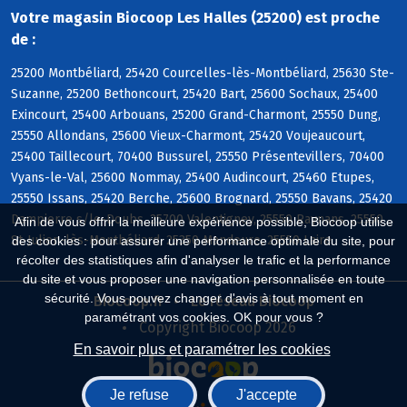
Votre magasin Biocoop Les Halles (25200) est proche
de :
25200 Montbéliard, 25420 Courcelles-lès-Montbéliard, 25630 Ste-
Suzanne, 25200 Bethoncourt, 25420 Bart, 25600 Sochaux, 25400
Exincourt, 25400 Arbouans, 25200 Grand-Charmont, 25550 Dung,
25550 Allondans, 25600 Vieux-Charmont, 25420 Voujeaucourt,
25400 Taillecourt, 70400 Bussurel, 25550 Présentevillers, 70400
Vyans-le-Val, 25600 Nommay, 25400 Audincourt, 25460 Etupes,
25550 Issans, 25420 Berche, 25600 Brognard, 25550 Bavans, 25420
Dampierre s/le-Doubs, 25700 Valentigney, 25550 Raynans, 25550
Afin de vous offrir la meilleure expérience possible, Biocoop utilise
St-Julien-lès-Montbéliard, 25350 Mandeure, 25550 Laire
des cookies : pour assurer une performance optimale du site, pour
récolter des statistiques afin d'analyser le trafic et la performance
du site et vous proposer une navigation personnalisée en toute
sécurité. Vous pouvez changer d'avis à tout moment en
Biocoop.fr
Le réseau Biocoop
paramétrant vos cookies. OK pour vous ?
Copyright Biocoop 2026
En savoir plus et paramétrer les cookies
Je refuse
J'accepte