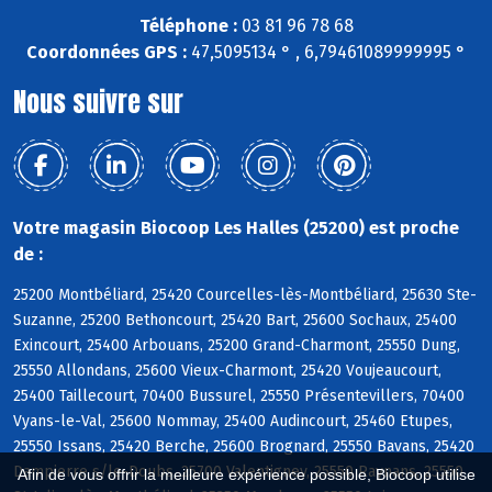
Téléphone :
03 81 96 78 68
Coordonnées GPS :
47,5095134 ° , 6,79461089999995 °
Nous suivre sur
Votre magasin Biocoop Les Halles (25200) est proche
de :
25200 Montbéliard, 25420 Courcelles-lès-Montbéliard, 25630 Ste-
Suzanne, 25200 Bethoncourt, 25420 Bart, 25600 Sochaux, 25400
Exincourt, 25400 Arbouans, 25200 Grand-Charmont, 25550 Dung,
25550 Allondans, 25600 Vieux-Charmont, 25420 Voujeaucourt,
25400 Taillecourt, 70400 Bussurel, 25550 Présentevillers, 70400
Vyans-le-Val, 25600 Nommay, 25400 Audincourt, 25460 Etupes,
25550 Issans, 25420 Berche, 25600 Brognard, 25550 Bavans, 25420
Dampierre s/le-Doubs, 25700 Valentigney, 25550 Raynans, 25550
Afin de vous offrir la meilleure expérience possible, Biocoop utilise