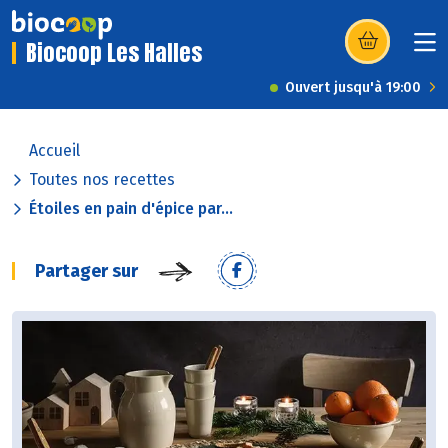
Biocoop Les Halles
(s’ouvre dans u
Ouvert jusqu'à 19:00
Accueil
Toutes nos recettes
Étoiles en pain d'épice par...
Partager sur