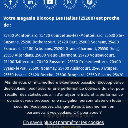
Votre magasin Biocoop Les Halles (25200) est proche
de :
25200 Montbéliard, 25420 Courcelles-lès-Montbéliard, 25630 Ste-
Suzanne, 25200 Bethoncourt, 25420 Bart, 25600 Sochaux, 25400
Exincourt, 25400 Arbouans, 25200 Grand-Charmont, 25550 Dung,
25550 Allondans, 25600 Vieux-Charmont, 25420 Voujeaucourt,
25400 Taillecourt, 70400 Bussurel, 25550 Présentevillers, 70400
Vyans-le-Val, 25600 Nommay, 25400 Audincourt, 25460 Etupes,
25550 Issans, 25420 Berche, 25600 Brognard, 25550 Bavans, 25420
Dampierre s/le-Doubs, 25700 Valentigney, 25550 Raynans, 25550
Afin de vous offrir la meilleure expérience possible, Biocoop utilise
St-Julien-lès-Montbéliard, 25350 Mandeure, 25550 Laire
des cookies : pour assurer une performance optimale du site, pour
récolter des statistiques afin d'analyser le trafic et la performance
du site et vous proposer une navigation personnalisée en toute
sécurité. Vous pouvez changer d'avis à tout moment en
Biocoop.fr
Le réseau Biocoop
paramétrant vos cookies. OK pour vous ?
Copyright Biocoop 2026
En savoir plus et paramétrer les cookies