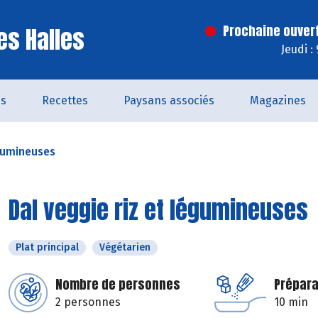
es Halles
Prochaine ouver
Jeudi :
és
Recettes
Paysans associés
Magazines
égumineuses
Dal veggie riz et légumineuses
Plat principal
Végétarien
Nombre de personnes
Prépara
2 personnes
10 min