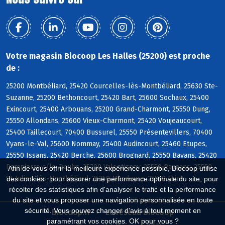
Votre magasin Biocoop Les Halles (25200) est proche
de :
25200 Montbéliard, 25420 Courcelles-lès-Montbéliard, 25630 Ste-
Suzanne, 25200 Bethoncourt, 25420 Bart, 25600 Sochaux, 25400
Exincourt, 25400 Arbouans, 25200 Grand-Charmont, 25550 Dung,
25550 Allondans, 25600 Vieux-Charmont, 25420 Voujeaucourt,
25400 Taillecourt, 70400 Bussurel, 25550 Présentevillers, 70400
Vyans-le-Val, 25600 Nommay, 25400 Audincourt, 25460 Etupes,
25550 Issans, 25420 Berche, 25600 Brognard, 25550 Bavans, 25420
Dampierre s/le-Doubs, 25700 Valentigney, 25550 Raynans, 25550
Afin de vous offrir la meilleure expérience possible, Biocoop utilise
St-Julien-lès-Montbéliard, 25350 Mandeure, 25550 Laire
des cookies : pour assurer une performance optimale du site, pour
récolter des statistiques afin d'analyser le trafic et la performance
du site et vous proposer une navigation personnalisée en toute
sécurité. Vous pouvez changer d'avis à tout moment en
Biocoop.fr
Le réseau Biocoop
paramétrant vos cookies. OK pour vous ?