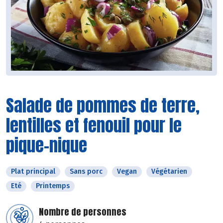
Salade de pommes de terre,
lentilles et fenouil pour le
pique-nique
Plat principal
Sans porc
Vegan
Végétarien
Eté
Printemps
Nombre de personnes