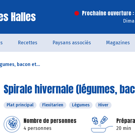
es Halles
Prochaine ouverture :
Dima
és
Recettes
Paysans associés
Magazines
égumes, bacon et...
Spirale hivernale (légumes, bac
Plat principal
Flexitarien
Légumes
Hiver
Nombre de personnes
Prépara
4 personnes
20 min