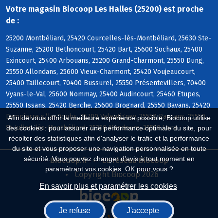
Votre magasin Biocoop Les Halles (25200) est proche
de :
25200 Montbéliard, 25420 Courcelles-lès-Montbéliard, 25630 Ste-
Suzanne, 25200 Bethoncourt, 25420 Bart, 25600 Sochaux, 25400
Exincourt, 25400 Arbouans, 25200 Grand-Charmont, 25550 Dung,
25550 Allondans, 25600 Vieux-Charmont, 25420 Voujeaucourt,
25400 Taillecourt, 70400 Bussurel, 25550 Présentevillers, 70400
Vyans-le-Val, 25600 Nommay, 25400 Audincourt, 25460 Etupes,
25550 Issans, 25420 Berche, 25600 Brognard, 25550 Bavans, 25420
Dampierre s/le-Doubs, 25700 Valentigney, 25550 Raynans, 25550
Afin de vous offrir la meilleure expérience possible, Biocoop utilise
St-Julien-lès-Montbéliard, 25350 Mandeure, 25550 Laire
des cookies : pour assurer une performance optimale du site, pour
récolter des statistiques afin d'analyser le trafic et la performance
du site et vous proposer une navigation personnalisée en toute
sécurité. Vous pouvez changer d'avis à tout moment en
Biocoop.fr
Le réseau Biocoop
paramétrant vos cookies. OK pour vous ?
Copyright Biocoop 2026
En savoir plus et paramétrer les cookies
Je refuse
J'accepte