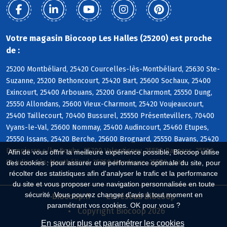
Votre magasin Biocoop Les Halles (25200) est proche
de :
25200 Montbéliard, 25420 Courcelles-lès-Montbéliard, 25630 Ste-
Suzanne, 25200 Bethoncourt, 25420 Bart, 25600 Sochaux, 25400
Exincourt, 25400 Arbouans, 25200 Grand-Charmont, 25550 Dung,
25550 Allondans, 25600 Vieux-Charmont, 25420 Voujeaucourt,
25400 Taillecourt, 70400 Bussurel, 25550 Présentevillers, 70400
Vyans-le-Val, 25600 Nommay, 25400 Audincourt, 25460 Etupes,
25550 Issans, 25420 Berche, 25600 Brognard, 25550 Bavans, 25420
Dampierre s/le-Doubs, 25700 Valentigney, 25550 Raynans, 25550
Afin de vous offrir la meilleure expérience possible, Biocoop utilise
St-Julien-lès-Montbéliard, 25350 Mandeure, 25550 Laire
des cookies : pour assurer une performance optimale du site, pour
récolter des statistiques afin d'analyser le trafic et la performance
du site et vous proposer une navigation personnalisée en toute
sécurité. Vous pouvez changer d'avis à tout moment en
Biocoop.fr
Le réseau Biocoop
paramétrant vos cookies. OK pour vous ?
Copyright Biocoop 2026
En savoir plus et paramétrer les cookies