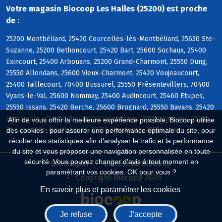
Votre magasin Biocoop Les Halles (25200) est proche
de :
25200 Montbéliard, 25420 Courcelles-lès-Montbéliard, 25630 Ste-
Suzanne, 25200 Bethoncourt, 25420 Bart, 25600 Sochaux, 25400
Exincourt, 25400 Arbouans, 25200 Grand-Charmont, 25550 Dung,
25550 Allondans, 25600 Vieux-Charmont, 25420 Voujeaucourt,
25400 Taillecourt, 70400 Bussurel, 25550 Présentevillers, 70400
Vyans-le-Val, 25600 Nommay, 25400 Audincourt, 25460 Etupes,
25550 Issans, 25420 Berche, 25600 Brognard, 25550 Bavans, 25420
Dampierre s/le-Doubs, 25700 Valentigney, 25550 Raynans, 25550
Afin de vous offrir la meilleure expérience possible, Biocoop utilise
St-Julien-lès-Montbéliard, 25350 Mandeure, 25550 Laire
des cookies : pour assurer une performance optimale du site, pour
récolter des statistiques afin d'analyser le trafic et la performance
du site et vous proposer une navigation personnalisée en toute
sécurité. Vous pouvez changer d'avis à tout moment en
Biocoop.fr
Le réseau Biocoop
paramétrant vos cookies. OK pour vous ?
Copyright Biocoop 2026
En savoir plus et paramétrer les cookies
Je refuse
J'accepte