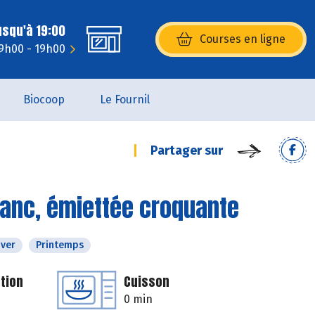
usqu'à 19:00
Courses en ligne
(s’ouvre dans une nouvelle fenêtr
 9h00 - 19h00
Biocoop
Le Fournil
Partager sur
lanc, émiettée croquante
iver
Printemps
tion
Cuisson
0 min