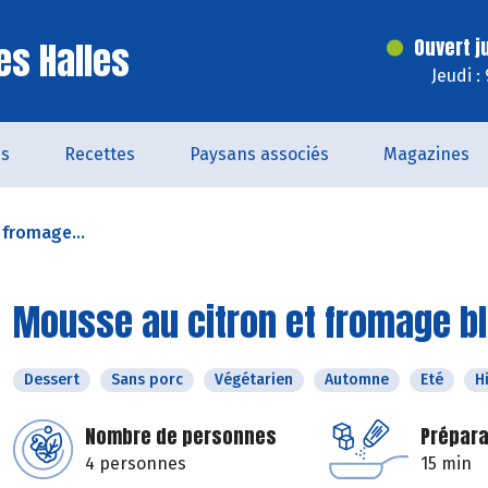
es Halles
Ouvert j
Jeudi :
és
Recettes
Paysans associés
Magazines
 fromage...
Mousse au citron et fromage b
Dessert
Sans porc
Végétarien
Automne
Eté
H
Nombre de personnes
Prépara
4 personnes
15 min