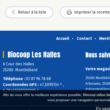
Retour à la liste
Imprimer la recette
Accueil
Contact
Menti
Biocoop Les Halles
Nous suiv
6 Cour des Halles
Votre magasi
25200 Montbéliard
25200 Montbéli
Téléphone :
03 81 96 78 68
Arbouans, 2520
Coordonnées GPS :
47,5095134 ° ,
Présenteviller
6,79461089999995 °
Dampierre s/le-
Afin de vous offrir la meilleure expérience possible, Biocoop utilise d
vous proposer une navigation personnal
En savoi