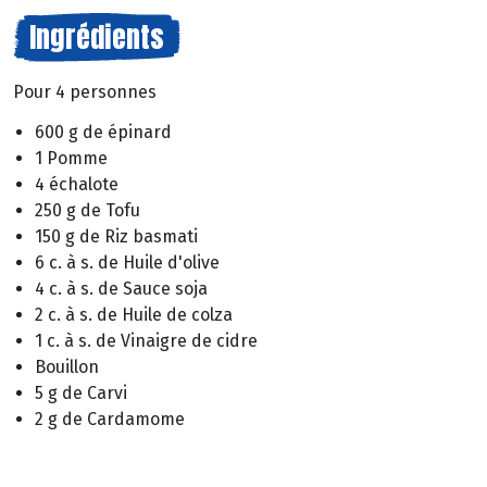
Ingrédients
Pour 4 personnes
600 g de épinard
1 Pomme
4 échalote
250 g de Tofu
150 g de Riz basmati
6 c. à s. de Huile d'olive
4 c. à s. de Sauce soja
2 c. à s. de Huile de colza
1 c. à s. de Vinaigre de cidre
Bouillon
5 g de Carvi
2 g de Cardamome