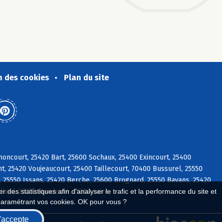
n des cookies
Plan du site
oncourt, 25420 Bart, 25600 Sochaux, 25400 Exincourt, 25400
, 25420 Voujeaucourt, 25400 Taillecourt, 70400 Bussurel, 25550
 25550 Issans, 25420 Berche, 25600 Brognard, 25550 Bavans, 25420
liard, 25350 Mandeure, 25550 Laire
 des statistiques afin d'analyser le trafic et la performance du site et
paramétrant vos cookies. OK pour vous ?
'accepte