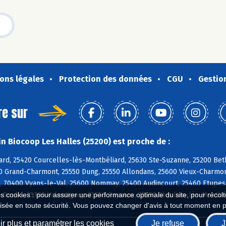
ons légales
Protection des données
CGU
Gestio
re sur
n Biocoop Les Halles (25200) est proche de :
ard, 25420 Courcelles-lès-Montbéliard, 25630 Ste-Suzanne, 25200 Beth
0 Grand-Charmont, 25550 Dung, 25550 Allondans, 25600 Vieux-Charmont
s, 70400 Vyans-le-Val, 25600 Nommay, 25400 Audincourt, 25460 Etupes,
Doubs, 25700 Valentigney, 25550 Raynans, 25550 St-Julien-lès-Montbé
es cookies : pour assurer une performance optimale du site, pour récolter
isée en toute sécurité. Vous pouvez changer d'avis à tout moment en 
r plus et paramétrer les cookies
Je refuse
J