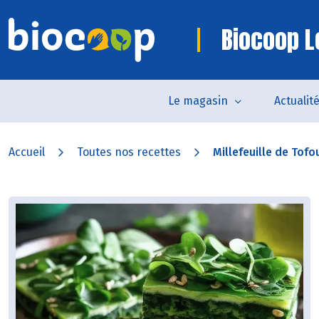
Biocoop L
Le magasin
Actualit
Accueil
Toutes nos recettes
Millefeuille de Tofo