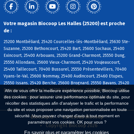
Votre magasin Biocoop Les Halles (25200) est proche
de :
25200 Montbéliard, 25420 Courcelles-lès-Montbéliard, 25630 Ste-
Suzanne, 25200 Bethoncourt, 25420 Bart, 25600 Sochaux, 25400
Exincourt, 25400 Arbouans, 25200 Grand-Charmont, 25550 Dung,
25550 Allondans, 25600 Vieux-Charmont, 25420 Voujeaucourt,
25400 Taillecourt, 70400 Bussurel, 25550 Présentevillers, 70400
Vyans-le-Val, 25600 Nommay, 25400 Audincourt, 25460 Etupes,
25550 Issans, 25420 Berche, 25600 Brognard, 25550 Bavans, 25420
Dampierre s/le-Doubs, 25700 Valentigney, 25550 Raynans, 25550
Afin de vous offrir la meilleure expérience possible, Biocoop utilise
St-Julien-lès-Montbéliard, 25350 Mandeure, 25550 Laire
des cookies : pour assurer une performance optimale du site, pour
récolter des statistiques afin d'analyser le trafic et la performance
du site et vous proposer une navigation personnalisée en toute
sécurité. Vous pouvez changer d'avis à tout moment en
Biocoop.fr
Le réseau Biocoop
paramétrant vos cookies. OK pour vous ?
Copyright Biocoop 2026
En savoir plus et paramétrer les cookies