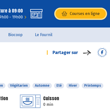
ture à 09:00
Courses en ligne
(s’ouvre dans une nouvelle fenêtr
 9h00 - 19h00
Biocoop
Le Fournil
Partager sur
en
Végétarien
Automne
Eté
Hiver
Printemps
tion
Cuisson
0 min