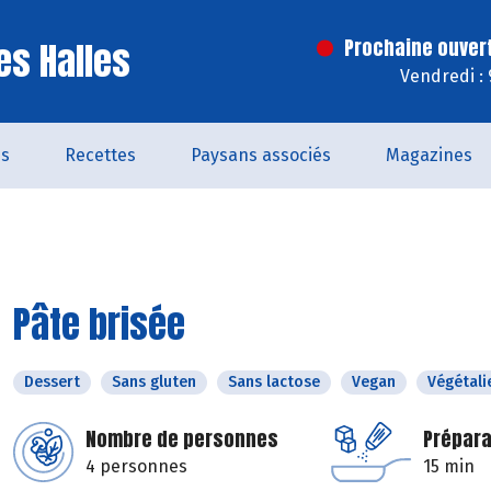
es Halles
Prochaine ouver
Vendredi :
és
Recettes
Paysans associés
Magazines
Pâte brisée
Dessert
Sans gluten
Sans lactose
Vegan
Végétali
Nombre de personnes
Prépara
4 personnes
15 min