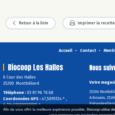
Retour à la liste
Imprimer la recette
Accueil
Contact
Menti
Biocoop Les Halles
Nous suiv
6 Cour des Halles
Votre magasi
25200 Montbéliard
25200 Montbéli
Téléphone :
03 81 96 78 68
Arbouans, 2520
Coordonnées GPS :
47,5095134 ° ,
Présenteviller
6,79461089999995 °
Dampierre s/le-
Afin de vous offrir la meilleure expérience possible, Biocoop utilise d
vous proposer une navigation personnal