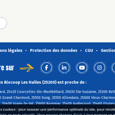
ons légales
Protection des données
CGU
Gestio
re sur
n Biocoop Les Halles (25200) est proche de :
ard, 25420 Courcelles-lès-Montbéliard, 25630 Ste-Suzanne, 25200 Beth
0 Grand-Charmont, 25550 Dung, 25550 Allondans, 25600 Vieux-Charmont
s, 70400 Vyans-le-Val, 25600 Nommay, 25400 Audincourt, 25460 Etupes,
Doubs, 25700 Valentigney, 25550 Raynans, 25550 St-Julien-lès-Montbé
es cookies : pour assurer une performance optimale du site, pour récolter
isée en toute sécurité. Vous pouvez changer d'avis à tout moment en 