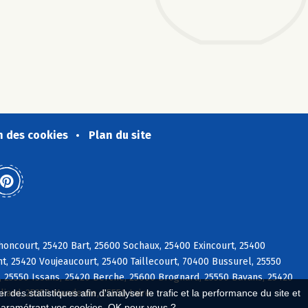
n des cookies
Plan du site
oncourt, 25420 Bart, 25600 Sochaux, 25400 Exincourt, 25400
, 25420 Voujeaucourt, 25400 Taillecourt, 70400 Bussurel, 25550
 25550 Issans, 25420 Berche, 25600 Brognard, 25550 Bavans, 25420
liard, 25350 Mandeure, 25550 Laire
 des statistiques afin d'analyser le trafic et la performance du site et
paramétrant vos cookies. OK pour vous ?