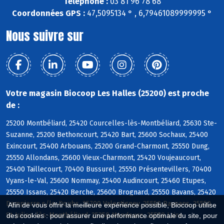
Téléphone :
03 81 96 78 68
Coordonnées GPS :
47,5095134 ° , 6,79461089999995 °
Nous suivre sur
Votre magasin Biocoop Les Halles (25200) est proche
de :
25200 Montbéliard, 25420 Courcelles-lès-Montbéliard, 25630 Ste-
Suzanne, 25200 Bethoncourt, 25420 Bart, 25600 Sochaux, 25400
Exincourt, 25400 Arbouans, 25200 Grand-Charmont, 25550 Dung,
25550 Allondans, 25600 Vieux-Charmont, 25420 Voujeaucourt,
25400 Taillecourt, 70400 Bussurel, 25550 Présentevillers, 70400
Vyans-le-Val, 25600 Nommay, 25400 Audincourt, 25460 Etupes,
25550 Issans, 25420 Berche, 25600 Brognard, 25550 Bavans, 25420
Dampierre s/le-Doubs, 25700 Valentigney, 25550 Raynans, 25550
Afin de vous offrir la meilleure expérience possible, Biocoop utilise
St-Julien-lès-Montbéliard, 25350 Mandeure, 25550 Laire
des cookies : pour assurer une performance optimale du site, pour