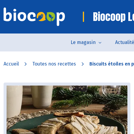
Biocoop L
Le magasin
Actualit
Accueil
Toutes nos recettes
Biscuits étoiles en 