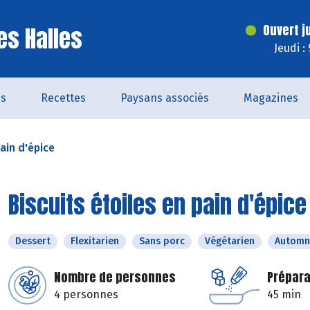
es Halles
Ouvert j
Jeudi :
és
Recettes
Paysans associés
Magazines
pain d'épice
Biscuits étoiles en pain d'épice
Dessert
Flexitarien
Sans porc
Végétarien
Automn
Nombre de personnes
Prépara
4 personnes
45 min