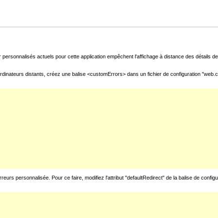
 personnalisés actuels pour cette application empêchent l'affichage à distance des détails de 
rdinateurs distants, créez une balise <customErrors> dans un fichier de configuration "web.con
urs personnalisée. Pour ce faire, modifiez l'attribut "defaultRedirect" de la balise de config