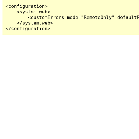
<configuration>

    <system.web>

        <customErrors mode="RemoteOnly" defaultR
    </system.web>

</configuration>