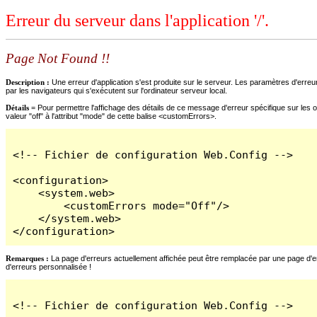
Erreur du serveur dans l'application '/'.
Page Not Found !!
Description :
Une erreur d'application s'est produite sur le serveur. Les paramètres d'erreur
par les navigateurs qui s'exécutent sur l'ordinateur serveur local.
Détails =
Pour permettre l'affichage des détails de ce message d'erreur spécifique sur les o
valeur "off" à l'attribut "mode" de cette balise <customErrors>.
<!-- Fichier de configuration Web.Config -->

<configuration>

    <system.web>

        <customErrors mode="Off"/>

    </system.web>

</configuration>
Remarques :
La page d'erreurs actuellement affichée peut être remplacée par une page d'erre
d'erreurs personnalisée !
<!-- Fichier de configuration Web.Config -->
