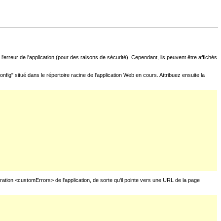
l'erreur de l'application (pour des raisons de sécurité). Cependant, ils peuvent être affichés
fig" situé dans le répertoire racine de l'application Web en cours. Attribuez ensuite la
uration <customErrors> de l'application, de sorte qu'il pointe vers une URL de la page