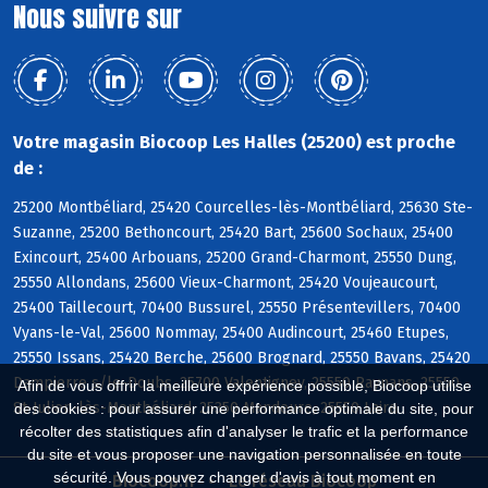
Nous suivre sur
Votre magasin Biocoop Les Halles (25200) est proche
de :
25200 Montbéliard, 25420 Courcelles-lès-Montbéliard, 25630 Ste-
Suzanne, 25200 Bethoncourt, 25420 Bart, 25600 Sochaux, 25400
Exincourt, 25400 Arbouans, 25200 Grand-Charmont, 25550 Dung,
25550 Allondans, 25600 Vieux-Charmont, 25420 Voujeaucourt,
25400 Taillecourt, 70400 Bussurel, 25550 Présentevillers, 70400
Vyans-le-Val, 25600 Nommay, 25400 Audincourt, 25460 Etupes,
25550 Issans, 25420 Berche, 25600 Brognard, 25550 Bavans, 25420
Dampierre s/le-Doubs, 25700 Valentigney, 25550 Raynans, 25550
Afin de vous offrir la meilleure expérience possible, Biocoop utilise
St-Julien-lès-Montbéliard, 25350 Mandeure, 25550 Laire
des cookies : pour assurer une performance optimale du site, pour
récolter des statistiques afin d'analyser le trafic et la performance
du site et vous proposer une navigation personnalisée en toute
sécurité. Vous pouvez changer d'avis à tout moment en
Biocoop.fr
Le réseau Biocoop