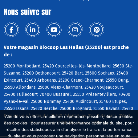
Nous suivre sur
Votre magasin Biocoop Les Halles (25200) est proche
de :
25200 Montbéliard, 25420 Courcelles-lès-Montbéliard, 25630 Ste-
Suzanne, 25200 Bethoncourt, 25420 Bart, 25600 Sochaux, 25400
Exincourt, 25400 Arbouans, 25200 Grand-Charmont, 25550 Dung,
25550 Allondans, 25600 Vieux-Charmont, 25420 Voujeaucourt,
25400 Taillecourt, 70400 Bussurel, 25550 Présentevillers, 70400
Vyans-le-Val, 25600 Nommay, 25400 Audincourt, 25460 Etupes,
25550 Issans, 25420 Berche, 25600 Brognard, 25550 Bavans, 25420
Dampierre s/le-Doubs, 25700 Valentigney, 25550 Raynans, 25550
Afin de vous offrir la meilleure expérience possible, Biocoop utilise
St-Julien-lès-Montbéliard, 25350 Mandeure, 25550 Laire
des cookies : pour assurer une performance optimale du site, pour
récolter des statistiques afin d'analyser le trafic et la performance
du site et vous proposer une navigation personnalisée en toute