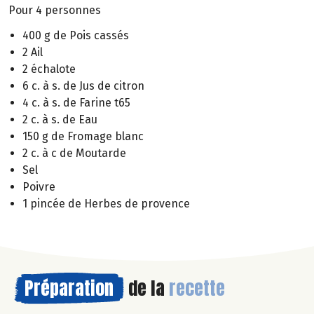
Pour 4 personnes
400 g de Pois cassés
2 Ail
2 échalote
6 c. à s. de Jus de citron
4 c. à s. de Farine t65
2 c. à s. de Eau
150 g de Fromage blanc
2 c. à c de Moutarde
Sel
Poivre
1 pincée de Herbes de provence
Préparation
de la
recette