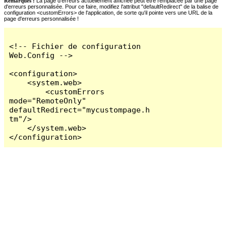
Remarques :
La page d'erreurs actuellement affichée peut être remplacée par une page
d'erreurs personnalisée. Pour ce faire, modifiez l'attribut "defaultRedirect" de la balise de
configuration <customErrors> de l'application, de sorte qu'il pointe vers une URL de la
page d'erreurs personnalisée !
<!-- Fichier de configuration 
Web.Config -->

<configuration>

    <system.web>

        <customErrors 
mode="RemoteOnly" 
defaultRedirect="mycustompage.h
tm"/>

    </system.web>

</configuration>