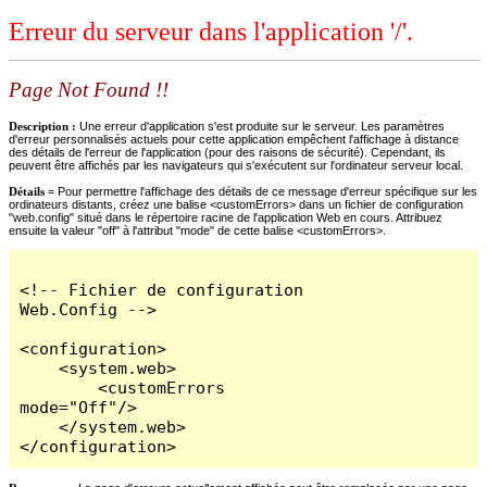
Erreur du serveur dans l'application '/'.
Page Not Found !!
Description :
Une erreur d'application s'est produite sur le serveur. Les paramètres
d'erreur personnalisés actuels pour cette application empêchent l'affichage à distance
des détails de l'erreur de l'application (pour des raisons de sécurité). Cependant, ils
peuvent être affichés par les navigateurs qui s'exécutent sur l'ordinateur serveur local.
Détails =
Pour permettre l'affichage des détails de ce message d'erreur spécifique sur les
ordinateurs distants, créez une balise <customErrors> dans un fichier de configuration
"web.config" situé dans le répertoire racine de l'application Web en cours. Attribuez
ensuite la valeur "off" à l'attribut "mode" de cette balise <customErrors>.
<!-- Fichier de configuration 
Web.Config -->

<configuration>

    <system.web>

        <customErrors 
mode="Off"/>

    </system.web>

</configuration>